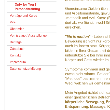
Only for You !
Gemeinsame Zieldefinition, 
Personaltraining
und Arbeitsumstände, gewün
Vorträge und Kurse
-methodik und evtl. Kurse (E
Vita
dort ab, wo Sie sich wohl f
erreichen.
Über mich
Vernissage / Ausstellungen
"
life is motion
"
- Leben ist
Bewegung ist nicht nur kör
Beiträge
auch im Innern statt. Körpe
Gästebuch
bilden in Ihrer Gesamtheit 
unterstütze Sie bei Ihrer i
Kontakt
Körper und Geist wieder im 
Impressum
Datenschutzerklärung
Symptome kommen und gehen
etwas nicht stimmt. Bei der
"Methode" bestimmen Ihre i
Weg, welchen wir gemeinsam
Mein Angebot richtet sich d
einer ganzheitlichen Betrach
körperliche Bewegung, Er
Entspannung, Massage, K