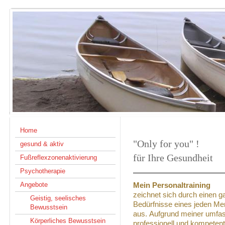
Home
"Only for you"
gesund & aktiv
für Ihre Gesundheit
Fußreflexzonenaktivierung
Psychotherapie
Angebote
Mein Personaltraining
zeichnet sich durch einen gan
Geistig, seelisches
Bedürfnisse eines jeden Me
Bewusstsein
aus. Aufgrund meiner umfas
Körperliches Bewusstsein
professionell und kompetent