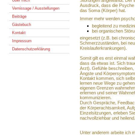
Störungen angewandt. Der B
Über mich
Ausdruck, dass die Psyche 
Vernissage / Ausstellungen
das Soma (Körper) hat.
Beiträge
Immer mehr werden psycho
Gästebuch
begleitend zu mediz
bei organischen Stör
Kontakt
eingesetzt (z.B. bei chroni
Impressum
Schmerzzuständen, bei neur
Kreislauferkrankungen).
Datenschutzerklärung
Somit gilt es erst einmal w
dass da etwas ist. Sich tra
Arzt). Gefühle beschreiben,
Ängste und
Körpersymptome
Kontakt kommen, sich selbst
lernen neue Wege zu gehen,
eigenen Grenzen wahrnehmen
erlernen und seiner Wahrneh
kommunizieren.
Durch Gespräche, Feedback
der Körperachtsamkeit, Auf
Einzelsitzungen, erleben Si
nachvollziehbar und heilend
Unter anderem arbeite ich m