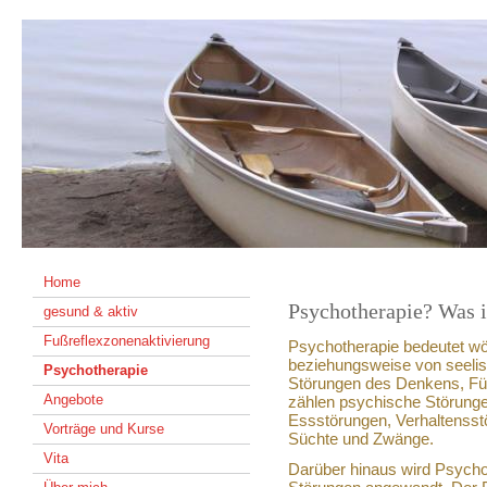
Home
Psychotherapie? Was i
gesund & aktiv
Fußreflexzonenaktivierung
Psychotherapie bedeutet wö
beziehungsweise von seelisc
Psychotherapie
Störungen des Denkens, Fü
Angebote
zählen psychische Störunge
Essstörungen, Verhaltensst
Vorträge und Kurse
Süchte und Zwänge.
Vita
Darüber hinaus wird Psych