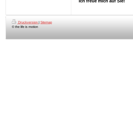
Ich freue mich auf Sie!
Druckversion
|
Sitemap
© the life is motion