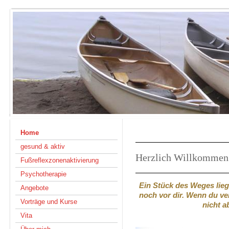
Home
gesund & aktiv
Herzlich Willkommen b
Fußreflexzonenaktivierung
Psychotherapie
Ein Stück des Weges liegt
Angebote
noch vor dir. Wenn du ver
Vorträge und Kurse
nicht a
Vita