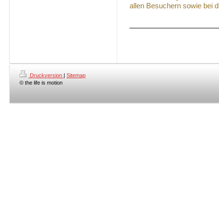
allen Besuchern sowie bei d
Druckversion
|
Sitemap
© the life is motion