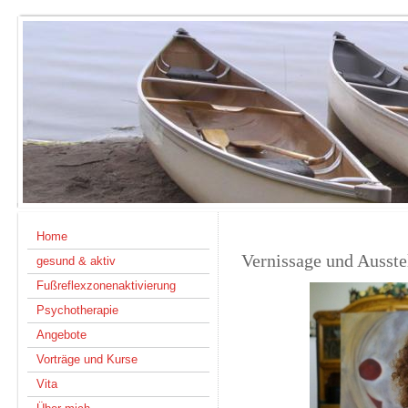
Home
Vernissage und Ausste
gesund & aktiv
Fußreflexzonenaktivierung
Psychotherapie
Angebote
Vorträge und Kurse
Vita